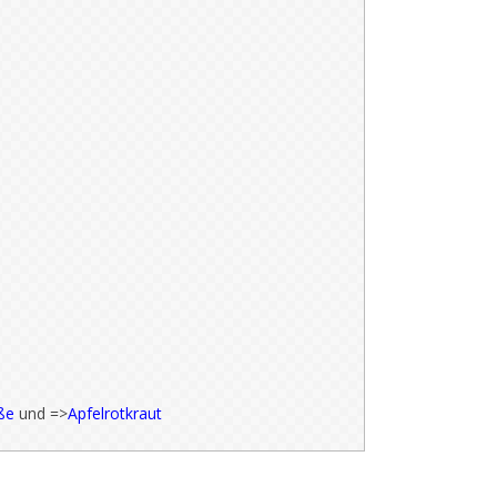
ße
und =>
Apfelrotkraut