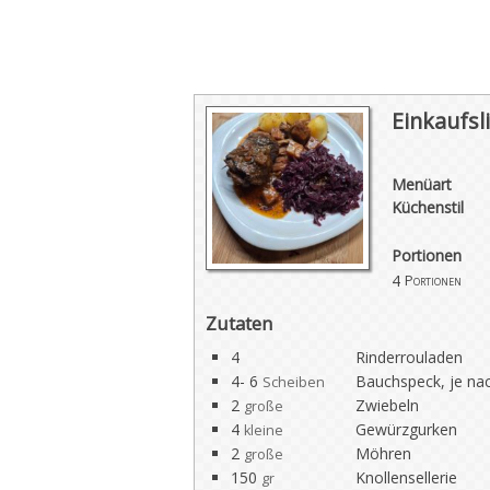
Einkaufsli
Menüart
Küchenstil
Portionen
4
Portionen
Zutaten
4
Rinderrouladen
4- 6
Bauchspeck, je na
Scheiben
2
Zwiebeln
große
4
Gewürzgurken
kleine
2
Möhren
große
150
Knollensellerie
gr