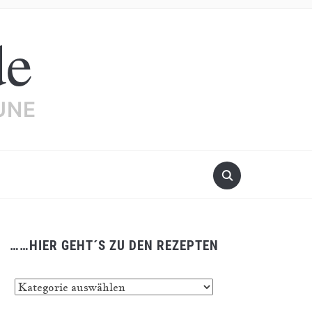
de
UNE
……HIER GEHT´S ZU DEN REZEPTEN
…
er