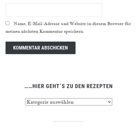
Name, E-Mail-Adresse und Website in diesem Browser für
meinen nächsten Kommentar speichern.
……HIER GEHT´S ZU DEN REZEPTEN
……
hier
geht
´s
zu