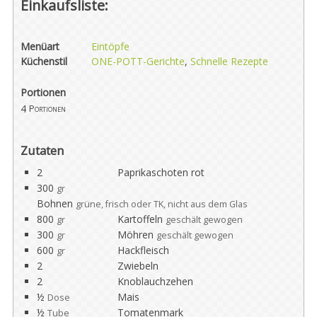
Einkaufsliste:
Menüart
Eintöpfe
Küchenstil
ONE-POTT-Gerichte
,
Schnelle Rezepte
Portionen
4
Portionen
Zutaten
2
Paprikaschoten rot
300
gr
Bohnen
grüne, frisch oder TK, nicht aus dem Glas
800
Kartoffeln
gr
geschält gewogen
300
Möhren
gr
geschält gewogen
600
Hackfleisch
gr
2
Zwiebeln
2
Knoblauchzehen
½
Mais
Dose
½
Tomatenmark
Tube