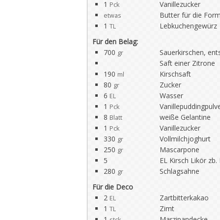
1
Vanillezucker
Pck
Butter für die For
etwas
1
Lebkuchengewürz
TL
Für den Belag:
700
Sauerkirschen, ents
gr
Saft einer Zitrone
190
Kirschsaft
ml
80
Zucker
gr
6
Wasser
EL
1
Vanillepuddingpulv
Pck
8
weiße Gelantine
Blatt
1
Vanillezucker
Pck
330
Vollmilchjoghurt
gr
250
Mascarpone
gr
5
EL Kirsch Likör zb
280
Schlagsahne
gr
Für die Deco
2
Zartbitterkakao
EL
1
Zimt
TL
1
Marzipandecke
stck