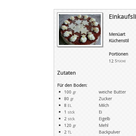
Einkaufsli
Menüart
Küchenstil
Portionen
12
Stücke
Zutaten
Für den Boden:
100
weiche Butter
gr
80
Zucker
gr
8
Milch
EL
1
Ei
stck
2
Eigelb
stck
120
Mehl
gr
2
Backpulver
TL