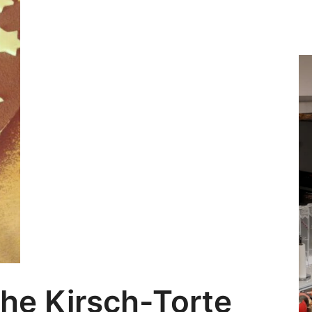
ge
´s
zu
de
Re
he Kirsch-Torte