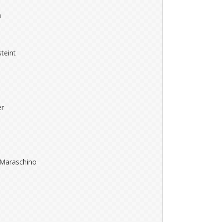
m
teint
er
. Maraschino