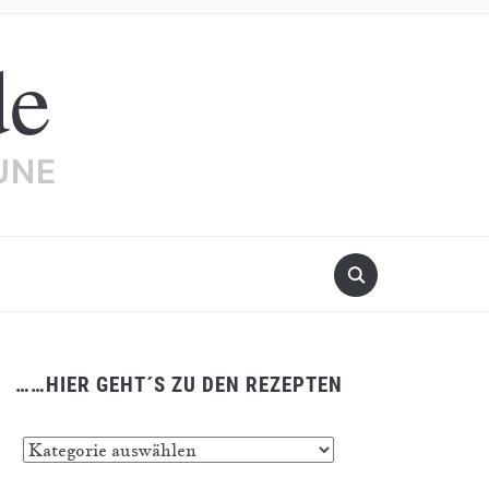
de
UNE
……HIER GEHT´S ZU DEN REZEPTEN
…
er