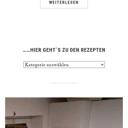
WEITERLESEN
……HIER GEHT´S ZU DEN REZEPTEN
……
hier
geht
´s
zu
den
Rezepten