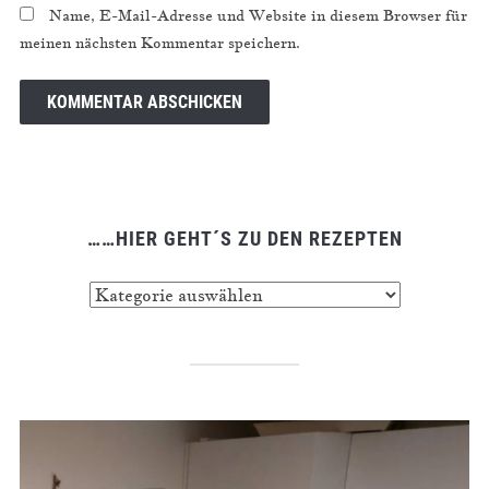
Name, E-Mail-Adresse und Website in diesem Browser für
meinen nächsten Kommentar speichern.
……HIER GEHT´S ZU DEN REZEPTEN
……
hier
geht
´s
zu
den
Rezepten