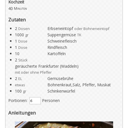
Kochzeit
40
Minuten
Zutaten
2
Erbseneintopf
Dosen
oder Bohneneintopf
1000
Suppengemüse
gr
TK
1
Schweinefleisch
Dose
1
Rindfleisch
Dose
10
Kartoffeln
2
Stück
geräucherte Frankfurter (Waddeln)
mit oder ohne Pfeffer
2
Gemüsebrühe
EL
Bohnenkraut,Salz, Pfeffer, Muskat
etwas
100
Schinkenwürfel
gr
Portionen:
Personen
Anleitungen